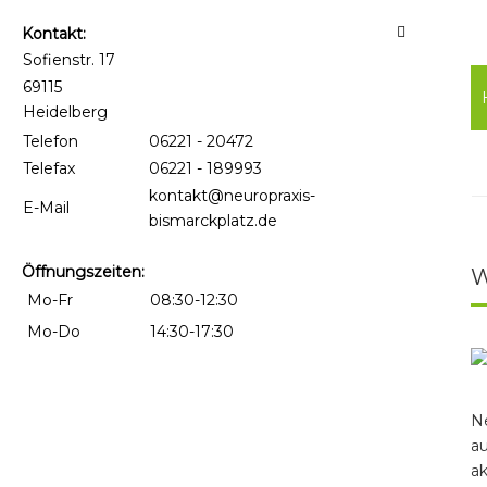
Kontakt:
Sofienstr. 17
69115
Heidelberg
Telefon
06221 - 20472
Telefax
06221 - 189993
kontakt@neuropraxis-
E-Mail
bismarckplatz.de
Öffnungszeiten:
Mo-Fr
08:30-12:30
Mo-Do
14:30-17:30
Dr.med. Hanna Hund und Dr.med. Christina Rasch
Neuropraxis am Bismarckplatz
Ne
au
ak