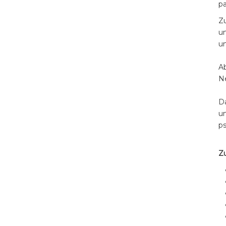
p
Z
un
un
Ab
Ne
Da
u
ps
Zu